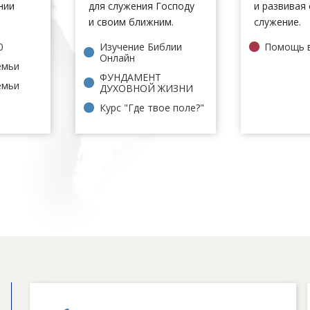
нии
для служения Господу
и развивая
и своим ближним.
служение.
0
Изучение Библии
Помощь 
Онлайн
емьи
ФУНДАМЕНТ
емьи
ДУХОВНОЙ ЖИЗНИ
Курс "Где твое поле?"