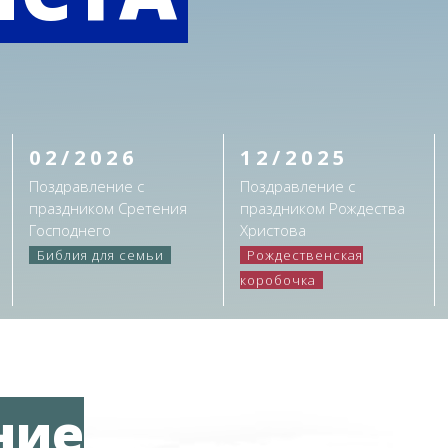
02/2026
12/2025
Поздравление с
Поздравление с
праздником Сретения
праздником Рождества
Господнего
Христова
Библия для семьи
Рождественская
коробочка
ние