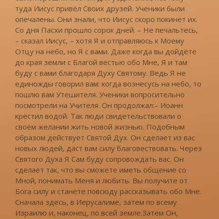
туда Иисус привёл Своих друзей. Ученики были
опечалены. Они знали, что Иисус скоро покинет их.
Со дня Пасхи прошло сорок дней. – Не печальтесь,
– сказал Иисус, – хотя Я и отправляюсь к Моему
Отцу на небо, но Я с вами. Даже когда вы дойдёте
до края земли с Благой вестью обо Мне, Я и там
буду с вами благодаря Духу Святому. Ведь Я не
единожды говорил вам: когда вознесусь на небо, то
пошлю вам Утешителя. Ученики вопросительно
посмотрели на Учителя. Он продолжал:– Иоанн
крестил водой. Так люди свидетельствовали о
своём желании жить новой жизнью. Подобным
образом действует Святой Дух. Он сделает из вас
новых людей, даст вам силу благовествовать. Через
Святого Духа Я Сам буду сопровождать вас. Он
сделает так, что вы сможете иметь общение со
Мной, понимать Меня и любить. Вы получите от
Бога силу и станете повсюду рассказывать обо Мне.
Сначала здесь, в Иерусалиме, затем по всему
Израилю и, наконец, по всей земле.Затем Он,