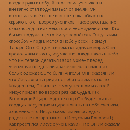
воздев руки к небу, благословил учеников и
внезапно стал подниматься от земли! Он
возносился всё выше и выше, пока облако не
скрыло Его от взоров учеников. Такое расставание
оказалось для них некоторой неожиданностью. Кто
бы мог подумать, что Иисус вернётся к Отцу таким
способом – поднимется в небо у всех на виду!
Теперь Он с Отцом в ином, невидимом мире. Они
продолжали стоять, изумлённо вглядываясь в небо.
Что им теперь делать?В этот момент перед
учениками предстали два человека в сияющих
белых одеждах. Это были Ангелы. Они сказали им,
что Иисус опять придёт с неба на землю, но не
Младенцем, Он явится с могуществом и славой.
Иисус придёт во второй раз как Судья, как
Всемогущий Царь. А до тех пор Он будет жить в
сердцах верующих и царствовать на небе.Ученики,
запомнив, что Иисус сказал им напоследок,
радостные возвратились в Иерусалим.Вопросы1)
Как простился Иисус с учениками? Что Он им сказал?