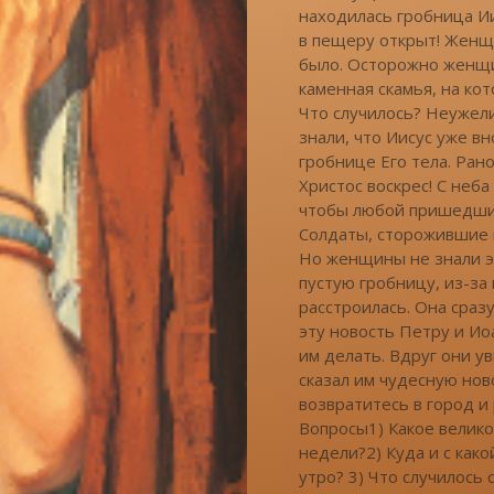
находилась гробница Ии
в пещеру открыт! Женщ
было. Осторожно женщи
каменная скамья, на кот
Что случилось? Неужели
знали, что Иисус уже вн
гробнице Его тела. Ран
Христос воскрес! С неб
чтобы любой пришедший 
Солдаты, сторожившие г
Но женщины не знали эт
пустую гробницу, из-за
расстроилась. Она сраз
эту новость Петру и Ио
им делать. Вдруг они у
сказал им чудесную ново
возвратитесь в город и 
Вопросы1) Какое велико
недели?2) Куда и с как
утро? 3) Что случилось