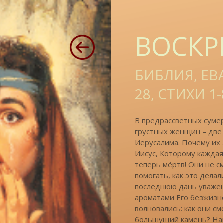
ВОСКР
БИБЛИЯ, ЕВ
28, СТИХИ 1-
В предрассветных сумер
грустных женщин – две 
Иерусалима. Почему их
Иисус, Которому каждая
теперь мёртв! Они не с
помогать, как это дела
последнюю дань уважен
ароматами Его безжизн
волновались: как они с
большущий камень? Нако