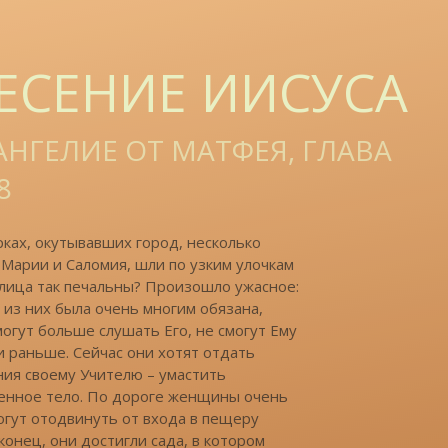
ЕСЕНИЕ ИИСУСА
АНГЕЛИЕ ОТ МАТФЕЯ, ГЛАВА
8
ках, окутывавших город, несколько
Марии и Саломия, шли по узким улочкам
 лица так печальны? Произошло ужасное:
 из них была очень многим обязана,
могут больше слушать Его, не смогут Ему
ли раньше. Сейчас они хотят отдать
ия своему Учителю – умастить
енное тело. По дороге женщины очень
могут отодвинуть от входа в пещеру
нец, они достигли сада, в котором