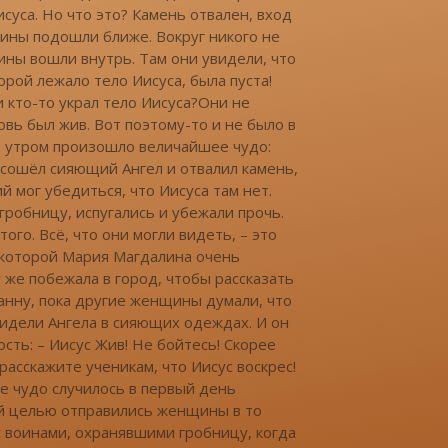
суса. Но что это? Камень отвален, вход
ины подошли ближе. Вокруг никого не
ны вошли внутрь. Там они увидели, что
орой лежало тело Иисуса, была пуста!
 кто-то украл тело Иисуса?Они не
овь был жив. Вот поэтому-то и не было в
о утром произошло величайшее чудо:
а сошёл сияющий Ангел и отвалил камень,
мог убедиться, что Иисуса там нет.
робницу, испугались и убежали прочь.
ого. Всё, что они могли видеть, – это
 которой Мария Магдалина очень
у же побежала в город, чтобы рассказать
анну, пока другие женщины думали, что
видели Ангела в сияющих одеждах. И он
сть: – Иисус Жив! Не бойтесь! Скорее
расскажите ученикам, что Иисус воскрес!
е чудо случилось в первый день
ой целью отправились женщины в то
 с воинами, охранявшими гробницу, когда