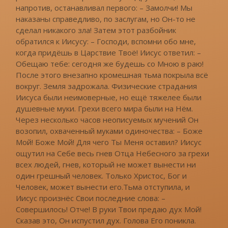
напротив, останавливал первого: – Замолчи! Мы
наказаны справедливо, по заслугам, но Он-то не
сделал никакого зла! Затем этот разбойник
обратился к Иисусу: – Господи, вспомни обо мне,
когда придёшь в Царствие Твоё! Иисус ответил: –
Обещаю тебе: сегодня же будешь со Мною в раю!
После этого внезапно кромешная тьма покрыла всё
вокруг. Земля задрожала. Физические страдания
Иисуса были неимоверные, но ещё тяжелее были
душевные муки. Грехи всего мира были на Нём.
Через несколько часов неописуемых мучений Он
возопил, охваченный муками одиночества: – Боже
Мой! Боже Мой! Для чего Ты Меня оставил? Иисус
ощутил на Себе весь гнев Отца Небесного за грехи
всех людей, гнев, который не может вынести ни
один грешный человек. Только Христос, Бог и
Человек, может вынести его.Тьма отступила, и
Иисус произнёс Свои последние слова: –
Совершилось! Отче! В руки Твои предаю дух Мой!
Сказав это, Он испустил дух. Голова Его поникла.