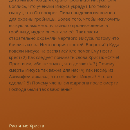
боялись, что ученики Иисуса украдут Его тело и
скажут, что Он воскрес. Пилат выделил им воинов
для охраны гробницы. Более того, чтобы исключить
всякую возможность тайного проникновения в
гробницу, иудеи опечатали её. Так власти
старательно охраняли мёртвого Иисуса, потому что
боялись из-за Него неприятностей. Вопросы1) Куда
повели Иисуса на распятие? Кто помог Ему нести
крест?2) Как следует понимать слова Христа: «Отче!
Прости им, ибо не знают, что делают!» 3) Почему
смерть Иисуса так важна для нас?4) Как Иосиф из
Аримафеи доказал, что он любит Иисуса? Что он
сделал? 5) Почему члены синедриона после смерти
Господа были так озабочены?
Распятие Христа