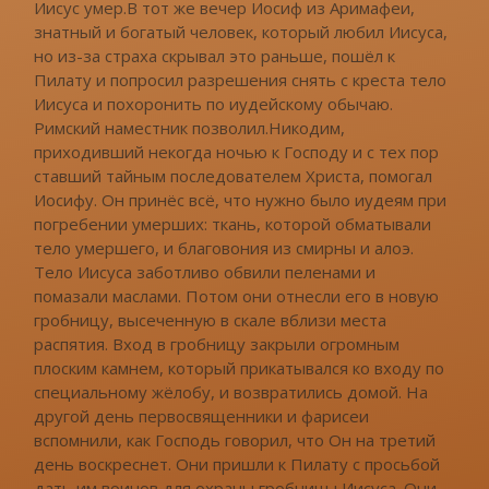
Иисус умер.В тот же вечер Иосиф из Аримафеи,
знатный и богатый человек, который любил Иисуса,
но из-за страха скрывал это раньше, пошёл к
Пилату и попросил разрешения снять с креста тело
Иисуса и похоронить по иудейскому обычаю.
Римский наместник позволил.Никодим,
приходивший некогда ночью к Господу и с тех пор
ставший тайным последователем Христа, помогал
Иосифу. Он принёс всё, что нужно было иудеям при
погребении умерших: ткань, которой обматывали
тело умершего, и благовония из смирны и алоэ.
Тело Иисуса заботливо обвили пеленами и
помазали маслами. Потом они отнесли его в новую
гробницу, высеченную в скале вблизи места
распятия. Вход в гробницу закрыли огромным
плоским камнем, который прикатывался ко входу по
специальному жёлобу, и возвратились домой. На
другой день первосвященники и фарисеи
вспомнили, как Господь говорил, что Он на третий
день воскреснет. Они пришли к Пилату с просьбой
дать им воинов для охраны гробницы Иисуса. Они