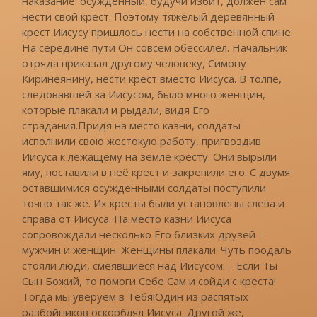
наказание: осуждённый, будучи избит, должен сам
нести свой крест. Поэтому тяжёлый деревянный
крест Иисусу пришлось нести на собственной спине.
На середине пути Он совсем обессилел. Начальник
отряда приказал другому человеку, Симону
Киринеянину, нести крест вместо Иисуса. В толпе,
следовавшей за Иисусом, было много женщин,
которые плакали и рыдали, видя Его
страдания.Придя на место казни, солдаты
исполнили свою жестокую работу, пригвоздив
Иисуса к лежащему на земле кресту. Они вырыли
яму, поставили в неё крест и закрепили его. С двумя
оставшимися осуждёнными солдаты поступили
точно так же. Их кресты были установлены слева и
справа от Иисуса. На место казни Иисуса
сопровождали несколько Его близких друзей –
мужчин и женщин. Женщины плакали. Чуть поодаль
стояли люди, смеявшиеся над Иисусом: – Если Ты
Сын Божий, то помоги Себе Сам и сойди с креста!
Тогда мы уверуем в Тебя!Один из распятых
разбойников оскорблял Иисуса. Другой же,