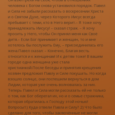
человека с Богом снова установился порядок. Павел
и Сила не забыли рассказать о воскресении Христа
и о Святом Духе, через Которого Иисус всегда
пребывает с теми, кто в Него верит.– Я тоже хочу
принадлежать Иисусу! – сказал страж. – Я хочу
просить у Него, чтобы Он принял меня как Своё
дитя.– Если Бог принимает и женщин, то и мне
хотелось бы послужить Ему, – присоединилась его
жена.Павел сказал: – Конечно, Благая весть
относится и к женщинам! И к детям тоже! В вашем
городе одна женщина уже стала
христианкой.После беседы и принятия крещения
хозяин предложил Павлу и Силе покушать. Но когда
взошло солнце, они поспешили вернуться в дом
Лидии, которая уже очень волновалась за них.
Теперь Павел и Сила могли рассказать ей не только
о том, как Бог оберегал их, но и о семье стражника,
которая обратилась к Господу этой ночью!
Вопросы1) Куда отвели Павла и Силу? 2) Что было
сделано для того, чтобы заключённые не могли