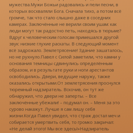
мужества.Мужи Божьи радовались и пели песни, в
которых восхваляли Бога. Сначала тихо, а потом всё
громче, так что стало слышно даже в соседних
камерах. Заключённые не верили своим ушам: как
люди могут так радостно петь, находясь в тюрьме?
Вдруг к человеческим голосам примешался другой
звук: низкие глухие раскаты. В следующий момент
всё задрожало. Землетрясение! Здание зашаталось,
но не рухнуло.Павел с Силой заметили, что камни у
основания темницы сдвинулись определённым
образом, и в результате руки и ноги арестантов
освободились. Двери, ведущие наружу, также
оказались открытыми.От землетрясения проснулся
тюремный надзиратель. Вскочив, он тут же
обнаружил, что двери не заперты. – Все
заключённые убежали! – подумал он. – Меня за это
сурово накажут. Лучше я сам лишу себя
жизни.Когда Павел увидел, что страж достал меч и
собирается умертвить себя, то громко закричал:
«Не делай этого! Мы все здесь!»Надзиратель