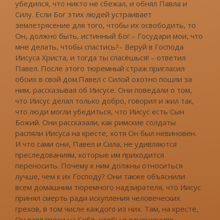
убедился, что никто не сбежал, и обнял Павла и
Силу. Если Бог этих людей устраивает
землетрясение для того, чтобы их освободить, то
Он, должно быть, истинный Бог.– Государи мои, что
мне делать, чтобы спастись?– Веруй в Господа
Иисуса Христа, и тогда ты спасёшься! – ответил
Павел. После этого тюремный страж пригласил
обоих в свой дом.Павел с Силой охотно пошли за
ним, рассказывая об Иисусе. Они поведали о том,
что Иисус делал только добро, говорил и жил так,
что люди могли убедиться, что Иисус есть Сын
Божий. Они рассказали, как римские солдаты
распяли Иисуса на кресте, хотя Он был невиновен.
И что сами они, Павел и Сила, не удивляются
преследованиям, которые им приходится
переносить. Почему к ним должны относиться
лучше, чем к их Господу? Они также объяснили
всем домашним тюремного надзирателя, что Иисус
принял смерть ради искупления человеческих
грехов, в том числе каждого из них. Там, на кресте,
Он взял грехи на Себя, чтобы в отношениях