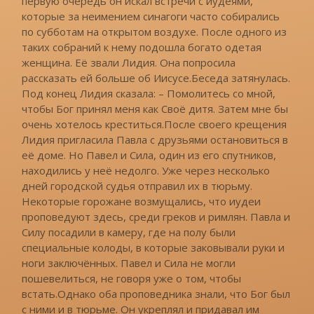
первую очередь он искал встречи с иудеями,
которые за неимением синагоги часто собирались
по субботам на открытом воздухе. После одного из
таких собраний к нему подошла богато одетая
женщина. Её звали Лидия. Она попросила
рассказать ей больше об Иисусе.Беседа затянулась.
Под конец Лидия сказала: – Помолитесь со мной,
чтобы Бог принял меня как Своё дитя. Затем мне бы
очень хотелось креститься.После своего крещения
Лидия пригласила Павла с друзьями остановиться в
её доме. Но Павел и Сила, один из его спутников,
находились у неё недолго. Уже через несколько
дней городской судья отправил их в тюрьму.
Некоторые горожане возмущались, что иудеи
проповедуют здесь, среди греков и римлян. Павла и
Силу посадили в камеру, где на полу были
специальные колоды, в которые заковывали руки и
ноги заключённых. Павел и Сила не могли
пошевелиться, не говоря уже о том, чтобы
встать.Однако оба проповедника знали, что Бог был
с ними и в тюрьме. Он укреплял и придавал им